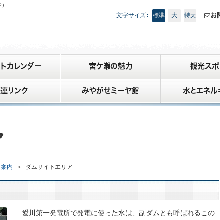
ジ）
標準
大
特大
お
文字サイズ:

トカレンダー
宮ケ瀬の魅力
観光スポ
連リンク
みやがせミーヤ館
水とエネル
ア
ろ案内
＞
ダムサイトエリア
愛川第一発電所で発電に使った水は、副ダムとも呼ばれるこの