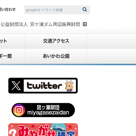
問い合わせ
検索
公益財団法
人
宮ケ瀬ダム周辺振興財
団

ット
交通アクセス
ギー館
あいかわ公園