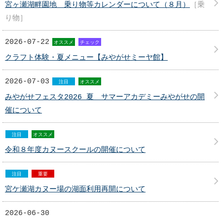
宮ヶ瀬湖畔園地 乗り物等カレンダーについて（８月）
［乗
り物］
2026-07-22
オススメ
チェック
クラフト体験・夏メニュー【みやがせミーヤ館】
2026-07-03
注目
オススメ
みやがせフェスタ2026 夏 サマーアカデミーみやがせの開
催について
注目
オススメ
令和８年度カヌースクールの開催について
注目
重要
宮ケ瀬湖カヌー場の湖面利用再開について
2026-06-30