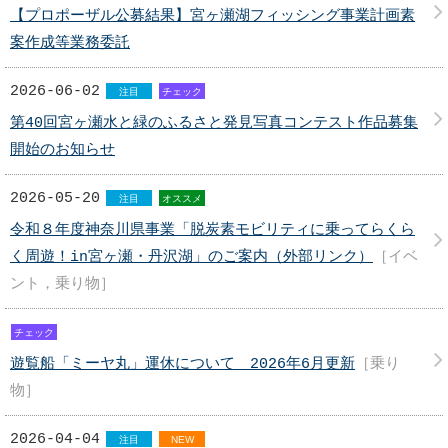
【プロポーザル公募結果】宮ヶ瀬湖フィッシング事業計画素
案作成等業務委託
2026-06-02
注目
チェック
第40回宮ヶ瀬水と緑のふるさと発見写真コンテスト作品募集
開始のお知らせ
2026-05-20
注目
オススメ
令和８年度神奈川県事業「脱炭素モビリティに乗ってらくら
く周遊！in宮ヶ瀬・丹沢湖」のご案内（外部リンク）
［イベ
ント，乗り物］
チェック
遊覧船「ミーヤ丸」運休について 2026年6月更新
［乗り
物］
2026-04-04
注目
NEW